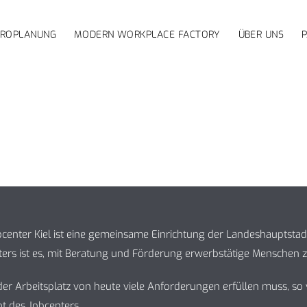
ÜROPLANUNG
MODERN WORKPLACE FACTORY
ÜBER UNS
center Kiel ist eine gemeinsame Einrichtung der Landeshauptstadt
ers ist es, mit Beratung und Förderung erwerbstätige Menschen z
er Arbeitsplatz von heute viele Anforderungen erfüllen muss, so 
t des Jobcenters.