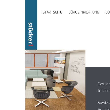
STARTSEITE
BÜROEINRICHTUNG
B
Das Job
Jobcent
Sowie d
Angebo