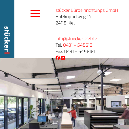
stücker Büroeinrichtungs GmbH
Holzkoppelweg 14
24118 Kiel
info@stuecker-kiel.de
Tel.
0431 – 545610
Fax. 0431 – 5456161