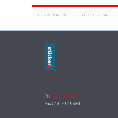
2023. MODERN WORK
FÜHRUNGSKRÄFTE
Tel
0431 – 545610
Fax 0431 – 5456161