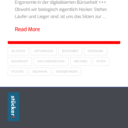
Ergonomie in der digitalisierten Büroarbeit +++
Obwohl wir biologisch eigentlich Hocker, Steher,
Läufer und Lieger sind, ist uns das Sitzen zur …
Read More
3D-SITZEN
AKTIVPAUSEN
BÜROARBEIT
ERGONOMIE
GESUNDHEIT
HALTUNGSWECHSEL
MEETINGS
SITZEN
STÜCKER
WILKHAHN
WOHLBEFINDEN