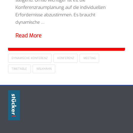
steigend. Umso wichtiger ist es, die
Konferenzraumplanung auf die individuellen
Erfordernisse abzustimmen. Es braucht
dynamische …
Read More
DYNAMISCHE KONFERENZ
KONFERENZ
MEETING
TIMETABLE
WILKHAHN