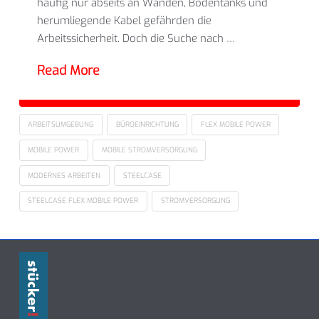
häufig nur abseits an Wänden, Bodentanks und
herumliegende Kabel gefährden die
Arbeitssicherheit. Doch die Suche nach …
Read More
ARBEITSUMGEBUNG
BÜROEINRICHTUNG
FLEX MOBILE POWER
MOBILE POWER
MOBILE STROMVERSORGUNG
MODERNES ARBEITEN
STEELCASE
STEELCASE FLEX MOBILE POWER
STROMVERSORGUNG