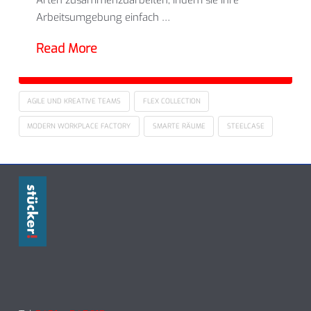
Arten zusammenzuarbeiten, indem sie ihre
Arbeitsumgebung einfach …
Read More
AGILE UND KREATIVE TEAMS
FLEX COLLECTION
MODERN WORKPLACE FACTORY
SMARTE RÄUME
STEELCASE