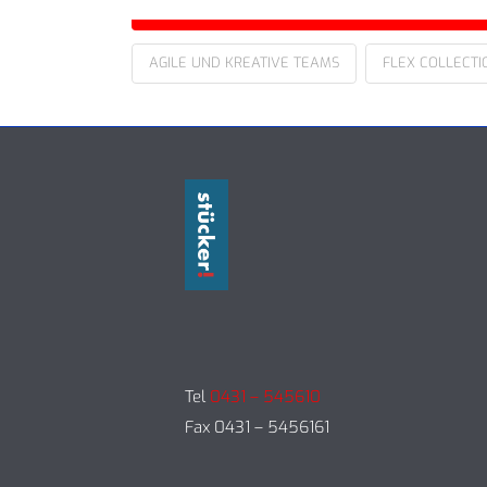
AGILE UND KREATIVE TEAMS
FLEX COLLECTI
Tel
0431 – 545610
Fax 0431 – 5456161