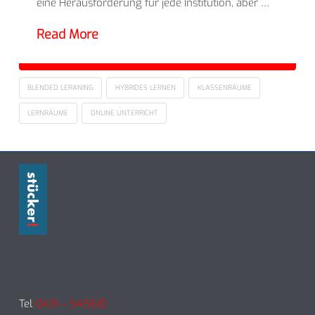
eine Herausforderung für jede Institution, aber …
Read More
BLENDED LERANING
HYBRIDES LERNEN
KLASSENRÄUME
LERNRÄUME
ONLINE UNTERRICHT
Tel
0431 – 545610