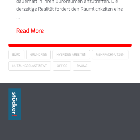
dauerhaft in ihren Büroräumen anzutreffen. Die
derzeitige Realität fordert den Räumlichkeiten eine
…
Read More
BÜRO
GRUNDRISS
HYBRIDES ARBEITEN
MEHRFACHNUTZEN
NUTZUNGSELASTIZITÄT
OFFICE
RÄUME