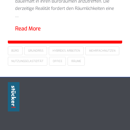
dauerhaft in ihren Büroräumen anzutreffen. Die
derzeitige Realität fordert den Räumlichkeiten eine
…
Read More
BÜRO
GRUNDRISS
HYBRIDES ARBEITEN
MEHRFACHNUTZEN
NUTZUNGSELASTIZITÄT
OFFICE
RÄUME