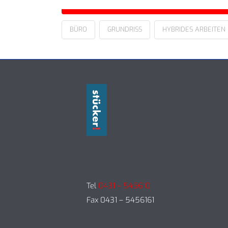
BÜRO
GRUNDRISS
HYBRIDES ARBEITEN
Tel
0431 – 545610
Fax 0431 – 5456161