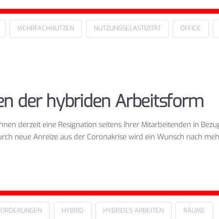
MEHRFACHNUTZEN
NUTZUNGSELASTIZITÄT
OFFICE
n der hybriden Arbeitsform
en derzeit eine Resignation seitens ihrer Mitarbeitenden in Bezu
rch neue Anreize aus der Coronakrise wird ein Wunsch nach mehr F
FORDERUNGEN
HYBRID
HYBRIDES ARBEITEN
RÄUME