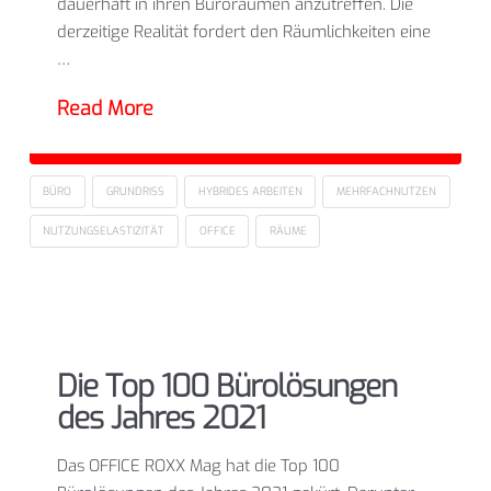
dauerhaft in ihren Büroräumen anzutreffen. Die
derzeitige Realität fordert den Räumlichkeiten eine
…
Read More
BÜRO
GRUNDRISS
HYBRIDES ARBEITEN
MEHRFACHNUTZEN
NUTZUNGSELASTIZITÄT
OFFICE
RÄUME
Die Top 100 Bürolösungen
des Jahres 2021
Das OFFICE ROXX Mag hat die Top 100