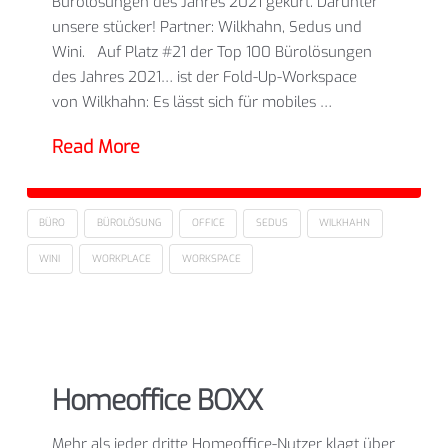
Bürolösungen des Jahres 2021 gekürt. Darunter
unsere stücker! Partner: Wilkhahn, Sedus und
Wini. Auf Platz #21 der Top 100 Bürolösungen
des Jahres 2021… ist der Fold-Up-Workspace
von Wilkhahn: Es lässt sich für mobiles …
Read More
BÜRO
BÜROLÖSUNG
OFFICE
SEDUS
WILKHAHN
WINI
WORKPLACE
WORKSPACE
Homeoffice BOXX
Mehr als jeder dritte Homeoffice-Nutzer klagt über